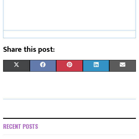
Share this post:
X
F
P
L
E
(
A
I
I
M
T
C
N
N
A
W
E
T
K
I
I
B
E
E
L
T
O
R
D
RECENT POSTS
T
O
E
I