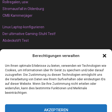
Rollregalen, usw.
Stromausfall in Oldenburg
CMB Kammerjäger
Linux Laptop konfigurieren
Der ultimative Gaming-Stuhl Test!
Abdeckstift Test
Das müssen Sie unbedingt über den Vaping-Trend wissen
Berechtigungen verwalten
Der Brunnen
Armaflex 19mm die perfekte Camper Isolierung für Wohnmobile
Um Ihnen optimale Erlebnisse zu bieten, verwenden wir Technologien wie
Cookies, um Informationen über Ihr Gerät zu speichern und/oder darauf
zuzugreifen. Die Zustimmung zu diesen Technologien ermöglicht uns
die Verarbeitung von Daten wie Ihrem Surfverhalten oder eindeutigen IDs
auf dieser Website. Wenn Sie Ihre Zustimmung nicht erteilen oder
widerrufen, kann dies bestimmte Funktionen und Merkmale
beeinträchtigen.
AKZEPTIEREN