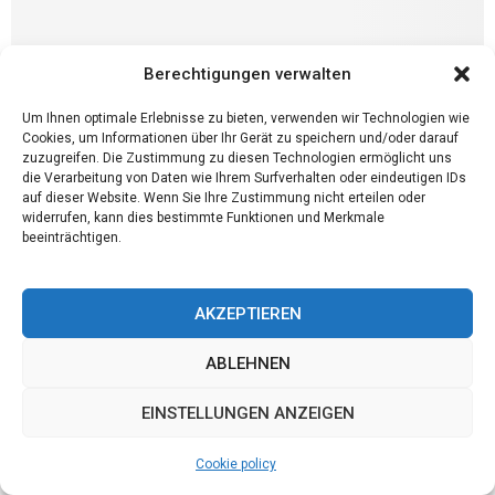
Berechtigungen verwalten
Um Ihnen optimale Erlebnisse zu bieten, verwenden wir Technologien wie
Cookies, um Informationen über Ihr Gerät zu speichern und/oder darauf
zuzugreifen. Die Zustimmung zu diesen Technologien ermöglicht uns
die Verarbeitung von Daten wie Ihrem Surfverhalten oder eindeutigen IDs
auf dieser Website. Wenn Sie Ihre Zustimmung nicht erteilen oder
widerrufen, kann dies bestimmte Funktionen und Merkmale
beeinträchtigen.
Angebote
Die Wunder der Camcorder
AKZEPTIEREN
Guten Tag liebe Leserinnen und Leser! Heute möchte ich mit Ihnen
über ein faszinierendes Gerät sprechen, das die Art und Weise, wie
ABLEHNEN
wir Erinnerungen festhalten...
EINSTELLUNGEN ANZEIGEN
Cookie policy