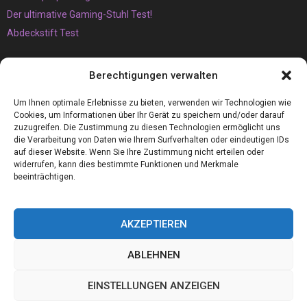
Der ultimative Gaming-Stuhl Test!
Abdeckstift Test
Das müssen Sie unbedingt über den Vaping-Trend wissen
Berechtigungen verwalten
Der Brunnen
Armaflex 19mm die perfekte Camper Isolierung für Wohnmobile
Um Ihnen optimale Erlebnisse zu bieten, verwenden wir Technologien wie
Cookies, um Informationen über Ihr Gerät zu speichern und/oder darauf
zuzugreifen. Die Zustimmung zu diesen Technologien ermöglicht uns
die Verarbeitung von Daten wie Ihrem Surfverhalten oder eindeutigen IDs
auf dieser Website. Wenn Sie Ihre Zustimmung nicht erteilen oder
widerrufen, kann dies bestimmte Funktionen und Merkmale
beeinträchtigen.
AKZEPTIEREN
ABLEHNEN
@2023 - www.Linux-board.de. All Right Reserved.
EINSTELLUNGEN ANZEIGEN
Home
Cookie policy (EU)
Our authors
Partners
Website index