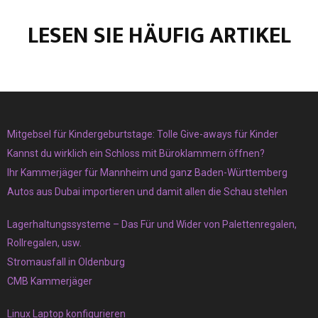
LESEN SIE HÄUFIG ARTIKEL
Mitgebsel für Kindergeburtstage: Tolle Give-aways für Kinder
Kannst du wirklich ein Schloss mit Büroklammern öffnen?
Ihr Kammerjäger für Mannheim und ganz Baden-Württemberg
Autos aus Dubai importieren und damit allen die Schau stehlen
Lagerhaltungssysteme – Das Für und Wider von Palettenregalen,
Rollregalen, usw.
Stromausfall in Oldenburg
CMB Kammerjäger
Linux Laptop konfigurieren