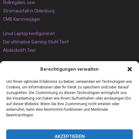
Rollregalen, usw.
Stromausfall in Oldenburg
CMB Kammerjäger
Linux Laptop konfigurieren
Der ultimative Gaming-Stuhl Test!
Abdeckstift Test
Das müssen Sie unbedingt über den Vaping-Trend wissen
Berechtigungen verwalten
Der Brunnen
Armaflex 19mm die perfekte Camper Isolierung für Wohnmobile
Um Ihnen optimale Erlebnisse zu bieten, verwenden wir Technologien wie
Cookies, um Informationen über Ihr Gerät zu speichern und/oder darauf
zuzugreifen. Die Zustimmung zu diesen Technologien ermöglicht uns
die Verarbeitung von Daten wie Ihrem Surfverhalten oder eindeutigen IDs
auf dieser Website. Wenn Sie Ihre Zustimmung nicht erteilen oder
widerrufen, kann dies bestimmte Funktionen und Merkmale
beeinträchtigen.
AKZEPTIEREN