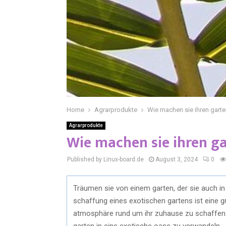
Home
Agrarprodukte
Wie machen sie ihren garte
Agrarprodukte
Wie machen sie ihren ga
Published by Linux-board.de
August 3, 2024
0
Träumen sie von einem garten, der sie auch in
schaffung eines exotischen gartens ist eine g
atmosphäre rund um ihr zuhause zu schaffen. N
garten in eine exotische oase zu verwandeln.