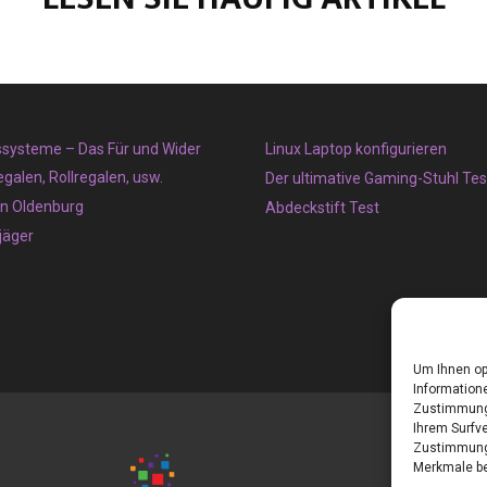
systeme – Das Für und Wider
Linux Laptop konfigurieren
galen, Rollregalen, usw.
Der ultimative Gaming-Stuhl Tes
in Oldenburg
Abdeckstift Test
äger
Um Ihnen op
Informatione
Zustimmung 
Ihrem Surfve
Zustimmung 
Merkmale be