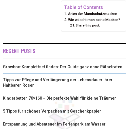
I
B
E
E
L
Table of Contents
Arten der Mundschutzmasken
T
O
R
D
Wie wäscht man seine Masken?
Share this post:
T
O
E
I
E
K
S
N
R
T
RECENT POSTS
)
Growbox-Komplettset finden: Der Guide ganz ohne Rätselraten
Tipps zur Pflege und Verlängerung der Lebensdauer Ihrer
Haltbaren Rosen
Kinderbetten 70×160 – Die perfekte Wahl für kleine Träumer
5 Tipps für schönes Verpacken mit Geschenkpapier
Entspannung und Abenteuer im Ferienpark am Wasser