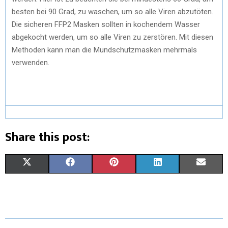
besten bei 90 Grad, zu waschen, um so alle Viren abzutöten.
Die sicheren FFP2 Masken sollten in kochendem Wasser
abgekocht werden, um so alle Viren zu zerstören. Mit diesen
Methoden kann man die Mundschutzmasken mehrmals
verwenden.
Share this post:
X
F
P
L
E
(
A
I
I
M
T
C
N
N
A
W
E
T
K
I