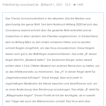
Published by Linux-board.de
March 1, 2021
0
1445
Das Thema Corona kontrolliert in der aktuellen Zeit die Medien und
gleichzeitig die ganze Welt. Seit dem Ausbruch Anfang 2020 hat sich das
Coronavirus rasend schnell über die gesamte Welt verbreitet und ist
inzwischen in allen Ländern des Planeten angekommen. In Deutschland
kam es Anfang März zu den ersten schweren Fällen und es wurden
schnell Regeln eingeführt, um das Virus einzudämmen. Diese Regeln
lassen sich gut in der AHA-Regel zusammenfassen. Das erste „A“ dieser
Regel steht für „Abstand halten“. Die deutschen Bürger sollen darauf
achten stets 1,5 bis 2 Meter Abstand von anderen Menschen zu halten, um
so das Infektionsrisiko zu minimieren. Das „H“ in dieser Regel steht für
„Hygienekonzept befolgen“. Diese besagt, dass sich jeder in
regelmäßigen Abständen die Hände waschen und desinfizieren soll, um
so einer Ansteckung über Berührung vorzubeugen. Das letzte „A“ steht für
„Alltagsmaske tragen“. Dieser Punkt ist mit der wichtigste, da er sowohl
den Träger wie auch die Mitmenschen schützt. Das Virus wird über