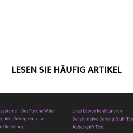
LESEN SIE HÄUFIG ARTIKEL
systeme – Das Für und Wider
Linux Laptop konfigurieren
galen, Rollregalen, usw.
Der ultimative Gaming-Stuhl Tes
in Oldenburg
Abdeckstift Test