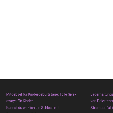
Mitgebsel für Kindergeburtstage: Tolle Give-
Lagerhaltungs
aways für Kinder
von Palettenre
Kannst du wirklich ein Schloss mit
Stromausfall 