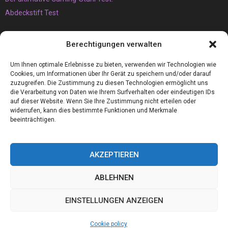
Abdeckstift Test
Das müssen Sie unbedingt über den Vaping-Trend wissen
Berechtigungen verwalten
Der Brunnen
Armaflex 19mm die perfekte Camper Isolierung für Wohnmobile
Um Ihnen optimale Erlebnisse zu bieten, verwenden wir Technologien wie
Cookies, um Informationen über Ihr Gerät zu speichern und/oder darauf
zuzugreifen. Die Zustimmung zu diesen Technologien ermöglicht uns
die Verarbeitung von Daten wie Ihrem Surfverhalten oder eindeutigen IDs
auf dieser Website. Wenn Sie Ihre Zustimmung nicht erteilen oder
widerrufen, kann dies bestimmte Funktionen und Merkmale
beeinträchtigen.
AKZEPTIEREN
ABLEHNEN
@2023 - www.Linux-board.de. All Right Reserved.
EINSTELLUNGEN ANZEIGEN
Home
Cookie policy (EU)
Our authors
Partners
Website index
Cookie policy