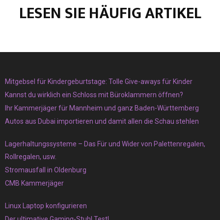
LESEN SIE HÄUFIG ARTIKEL
Mitgebsel für Kindergeburtstage: Tolle Give-aways für Kinder
Kannst du wirklich ein Schloss mit Büroklammern öffnen?
Ihr Kammerjäger für Mannheim und ganz Baden-Württemberg
Autos aus Dubai importieren und damit allen die Schau stehlen
Lagerhaltungssysteme – Das Für und Wider von Palettenregalen,
Rollregalen, usw.
Stromausfall in Oldenburg
CMB Kammerjäger
Linux Laptop konfigurieren
Der ultimative Gaming-Stuhl Test!