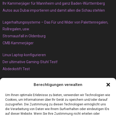
Ihr Kammerjäger für Mannheim und ganz Baden-Württemberg
Autos aus Dubai importieren und damit allen die Schau stehlen
Lagerhaltungssysteme – Das Für und Wider von Palettenregalen,
Rollregalen, usw.
Stromausfall in Oldenburg
CMB Kammerjäger
Linux Laptop konfigurieren
Der ultimative Gaming-Stuhl Test!
Abdeckstift Test
Das müssen Sie unbedingt über den Vaping-Trend wissen
Berechtigungen verwalten
Der Brunnen
Armaflex 19mm die perfekte Camper Isolierung für Wohnmobile
Um Ihnen optimale Erlebnisse zu bieten, verwenden wir Technologien wie
Cookies, um Informationen über Ihr Gerät zu speichern und/oder darauf
zuzugreifen. Die Zustimmung zu diesen Technologien ermöglicht uns
die Verarbeitung von Daten wie Ihrem Surfverhalten oder eindeutigen IDs
auf dieser Website. Wenn Sie Ihre Zustimmung nicht erteilen oder