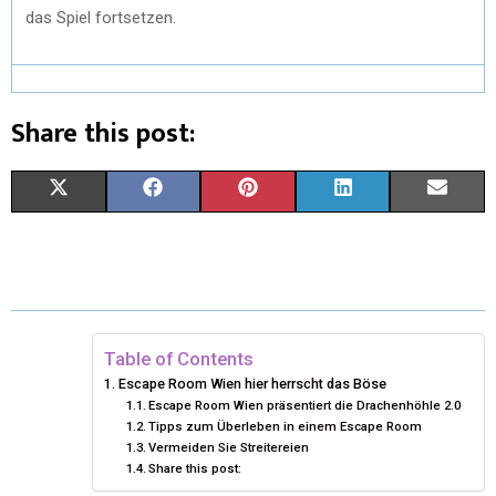
das Spiel fortsetzen.
Share this post:
X
F
P
L
E
(
A
I
I
M
T
C
N
N
A
W
E
T
K
I
I
B
E
E
L
Table of Contents
Escape Room Wien hier herrscht das Böse
T
O
R
D
Escape Room Wien präsentiert die Drachenhöhle 2.0
Tipps zum Überleben in einem Escape Room
T
O
E
I
Vermeiden Sie Streitereien
Share this post:
E
K
S
N