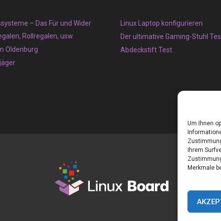
systeme – Das Für und Wider
Linux Laptop konfigurieren
galen, Rollregalen, usw.
Der ultimative Gaming-Stuhl Tes
in Oldenburg
Abdeckstift Test
äger
Um Ihnen op
Informatione
Zustimmung 
Ihrem Surfve
Zustimmung 
Merkmale be
AKZEP