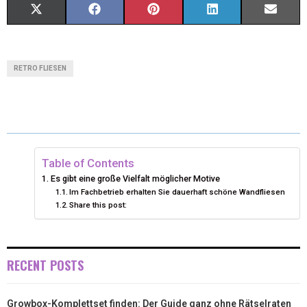
X
F
P
L
E
(
A
I
I
M
T
C
N
N
A
RETRO FLIESEN
W
E
T
K
I
I
B
E
E
L
T
O
R
D
T
O
E
I
Table of Contents
Es gibt eine große Vielfalt möglicher Motive
E
K
S
N
Im Fachbetrieb erhalten Sie dauerhaft schöne Wandfliesen
Share this post:
R
T
)
RECENT POSTS
Growbox-Komplettset finden: Der Guide ganz ohne Rätselraten