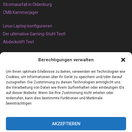
Stromausfall in Oldenburg
CMB Kammerjäger
Linux Laptop konfigurieren
Der ultimative Gaming-Stuhl Test!
Abdeckstift Test
Das müssen Sie unbedingt über den Vaping-Trend wissen
Berechtigungen verwalten
Der Brunnen
Armaflex 19mm die perfekte Camper Isolierung für Wohnmobile
Um Ihnen optimale Erlebnisse zu bieten, verwenden wir Technologien wie
Cookies, um Informationen über Ihr Gerät zu speichern und/oder darauf
zuzugreifen. Die Zustimmung zu diesen Technologien ermöglicht uns
die Verarbeitung von Daten wie Ihrem Surfverhalten oder eindeutigen IDs
auf dieser Website. Wenn Sie Ihre Zustimmung nicht erteilen oder
widerrufen, kann dies bestimmte Funktionen und Merkmale
beeinträchtigen.
AKZEPTIEREN