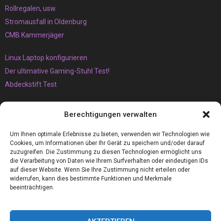
Rollregalen, usw.
Stromausfall in Oldenburg
CMB Kammerjäger
Linux Laptop konfigurieren
Der ultimative Gaming-Stuhl Test!
Abdeckstift Test
Das müssen Sie unbedingt über den Vaping-Trend wissen
Berechtigungen verwalten
Der Brunnen
Armaflex 19mm die perfekte Camper Isolierung für Wohnmobile
Um Ihnen optimale Erlebnisse zu bieten, verwenden wir Technologien wie
Cookies, um Informationen über Ihr Gerät zu speichern und/oder darauf
zuzugreifen. Die Zustimmung zu diesen Technologien ermöglicht uns
die Verarbeitung von Daten wie Ihrem Surfverhalten oder eindeutigen IDs
auf dieser Website. Wenn Sie Ihre Zustimmung nicht erteilen oder
widerrufen, kann dies bestimmte Funktionen und Merkmale
beeinträchtigen.