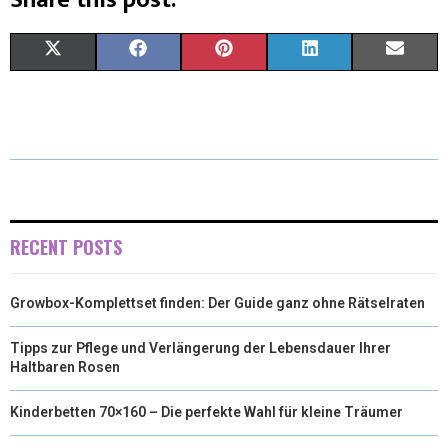
X
F
P
L
E
(
A
I
I
M
T
C
N
N
A
W
E
T
K
I
I
B
E
E
L
T
O
R
D
RECENT POSTS
T
O
E
I
Growbox-Komplettset finden: Der Guide ganz ohne Rätselraten
E
K
S
N
R
T
Tipps zur Pflege und Verlängerung der Lebensdauer Ihrer
Haltbaren Rosen
)
Kinderbetten 70×160 – Die perfekte Wahl für kleine Träumer