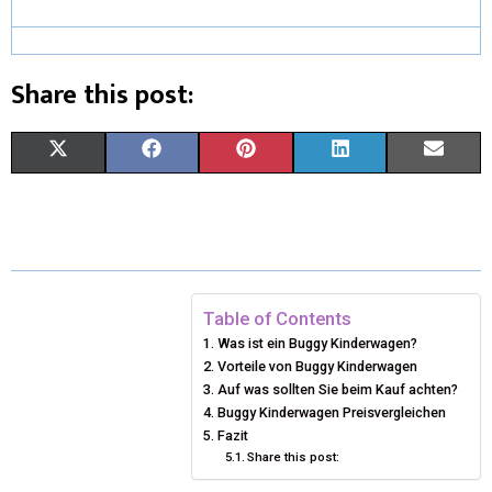
Share this post:
X
F
P
L
E
(
A
I
I
M
T
C
N
N
A
W
E
T
K
I
I
B
E
E
L
Table of Contents
Was ist ein Buggy Kinderwagen?
T
O
R
D
Vorteile von Buggy Kinderwagen
T
O
Auf was sollten Sie beim Kauf achten?
E
I
Buggy Kinderwagen Preisvergleichen
E
K
S
N
Fazit
Share this post:
R
T