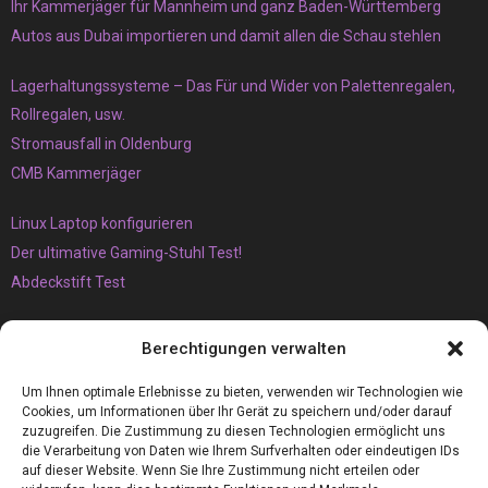
Ihr Kammerjäger für Mannheim und ganz Baden-Württemberg
Autos aus Dubai importieren und damit allen die Schau stehlen
Lagerhaltungssysteme – Das Für und Wider von Palettenregalen,
Rollregalen, usw.
Stromausfall in Oldenburg
CMB Kammerjäger
Linux Laptop konfigurieren
Der ultimative Gaming-Stuhl Test!
Abdeckstift Test
Das müssen Sie unbedingt über den Vaping-Trend wissen
Berechtigungen verwalten
Der Brunnen
Armaflex 19mm die perfekte Camper Isolierung für Wohnmobile
Um Ihnen optimale Erlebnisse zu bieten, verwenden wir Technologien wie
Cookies, um Informationen über Ihr Gerät zu speichern und/oder darauf
zuzugreifen. Die Zustimmung zu diesen Technologien ermöglicht uns
die Verarbeitung von Daten wie Ihrem Surfverhalten oder eindeutigen IDs
auf dieser Website. Wenn Sie Ihre Zustimmung nicht erteilen oder