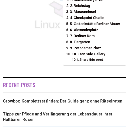
T
O
R
D
2. Reichstag
T
O
E
3. Museuminsel
I
4. Checkpoint Charlie
E
K
S
N
5. Gedenkstätte Berliner Mauer
6. Alexanderplatz
R
T
7. Berliner Dom
8. Tiergarten
)
9. Potsdamer Platz
10. East Side Gallery
Share this post:
RECENT POSTS
Growbox-Komplettset finden: Der Guide ganz ohne Rätselraten
Tipps zur Pflege und Verlängerung der Lebensdauer Ihrer
Haltbaren Rosen