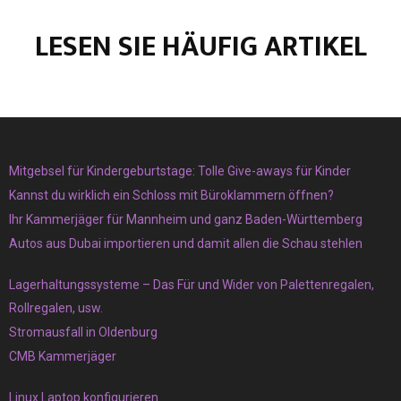
LESEN SIE HÄUFIG ARTIKEL
Mitgebsel für Kindergeburtstage: Tolle Give-aways für Kinder
Kannst du wirklich ein Schloss mit Büroklammern öffnen?
Ihr Kammerjäger für Mannheim und ganz Baden-Württemberg
Autos aus Dubai importieren und damit allen die Schau stehlen
Lagerhaltungssysteme – Das Für und Wider von Palettenregalen,
Rollregalen, usw.
Stromausfall in Oldenburg
CMB Kammerjäger
Linux Laptop konfigurieren