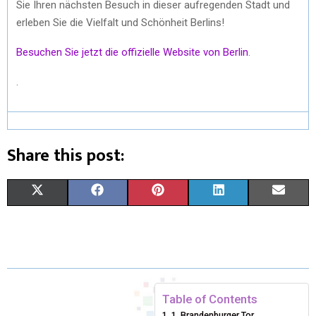
Sie Ihren nächsten Besuch in dieser aufregenden Stadt und
erleben Sie die Vielfalt und Schönheit Berlins!
Besuchen Sie jetzt die offizielle Website von Berlin
.
.
Share this post:
X
F
P
L
E
(
A
I
I
M
T
C
N
N
A
W
E
T
K
I
I
B
E
E
L
Table of Contents
1. Brandenburger Tor