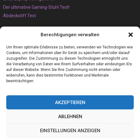
Der ultimative Gaming-Stuhl Test!
Abdeckstift Test
Das müssen Sie unbedingt über den Vaping-Trend wissen
Berechtigungen verwalten
Der Brunnen
Armaflex 19mm die perfekte Camper Isolierung für Wohnmobile
Um Ihnen optimale Erlebnisse zu bieten, verwenden wir Technologien wie
Cookies, um Informationen über Ihr Gerät zu speichern und/oder darauf
zuzugreifen. Die Zustimmung zu diesen Technologien ermöglicht uns
die Verarbeitung von Daten wie Ihrem Surfverhalten oder eindeutigen IDs
auf dieser Website. Wenn Sie Ihre Zustimmung nicht erteilen oder
widerrufen, kann dies bestimmte Funktionen und Merkmale
beeinträchtigen.
AKZEPTIEREN
ABLEHNEN
@2023 - www.Linux-board.de. All Right Reserved.
EINSTELLUNGEN ANZEIGEN
Home
Cookie policy (EU)
Our authors
Partners
Website index